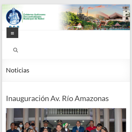
Saltar
al
contenido
Menú
Alcaldía
Ciudadana
de
Noticias
Nobol
Inauguración Av. Río Amazonas