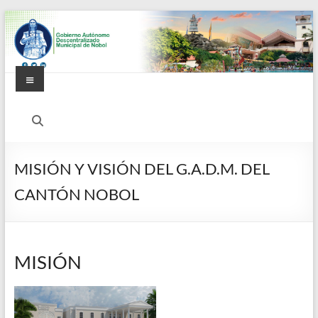
Saltar
al
contenido
Menú
Alcaldía
Ciudadana
de
MISIÓN Y VISIÓN DEL G.A.D.M. DEL
Nobol
CANTÓN NOBOL
MISIÓN