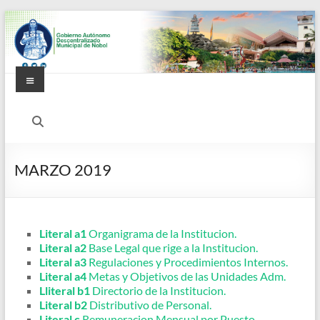
Saltar
al
contenido
Menú
Alcaldía
Ciudadana
de
MARZO 2019
Nobol
Literal a1
Organigrama de la Institucion.
Literal a2
Base Legal que rige a la Institucion.
Literal a3
Regulaciones y Procedimientos Internos.
Literal a4
Metas y Objetivos de las Unidades Adm.
Lliteral b1
Directorio de la Institucion.
Literal b2
Distributivo de Personal.
Literal c
Remuneracion Mensual por Puesto.