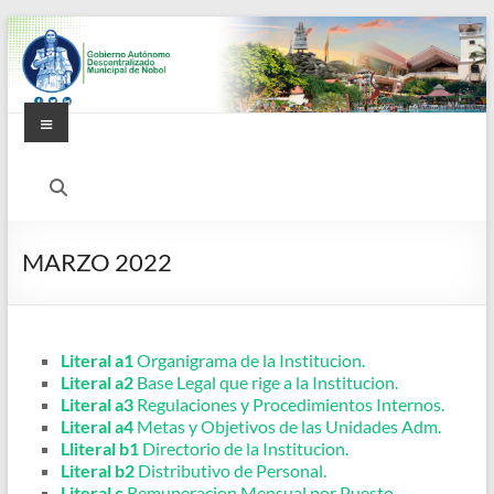
Saltar
al
contenido
Menú
Alcaldía
Ciudadana
de
MARZO 2022
Nobol
Literal a1
Organigrama de la Institucion.
Literal a2
Base Legal que rige a la Institucion.
Literal a3
Regulaciones y Procedimientos Internos.
Literal a4
Metas y Objetivos de las Unidades Adm.
Lliteral b1
Directorio de la Institucion.
Literal b2
Distributivo de Personal.
Literal c
Remuneracion Mensual por Puesto.