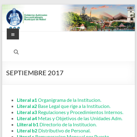
Saltar
al
contenido
Menú
Alcaldía
Ciudadana
de
SEPTIEMBRE 2017
Nobol
Literal a1
Organigrama de la Institucion.
Literal a2
Base Legal que rige a la Institucion.
Literal a3
Regulaciones y Procedimientos Internos.
Literal a4
Metas y Objetivos de las Unidades Adm.
Lliteral b1
Directorio de la Institucion.
Literal b2
Distributivo de Personal.
Literal c
Remuneracion Mensual por Puesto.