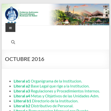
Saltar
al
contenido
Menú
Alcaldía
Ciudadana
de
OCTUBRE 2016
Nobol
Literal a1
Organigrama de la Institucion.
Literal a2
Base Legal que rige a la Institucion.
Literal a3
Regulaciones y Procedimientos Internos.
Literal a4
Metas y Objetivos de las Unidades Adm.
Lliteral b1
Directorio de la Institucion.
Literal b2
Distributivo de Personal.
Literal c
Remuneracion Mensual por Puesto.