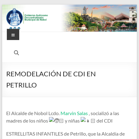
Saltar
al
contenido
Menú
Alcaldía
Ciudadana
de
REMODELACIÓN DE CDI EN
Nobol
PETRILLO
El Alcalde de Nobol Lcdo.
Marvin Salas
, socializó a las
madres de los niños
y niñas
del CDI
ESTRELLITAS INFANTILES de Petrillo, que la Alcaldía de