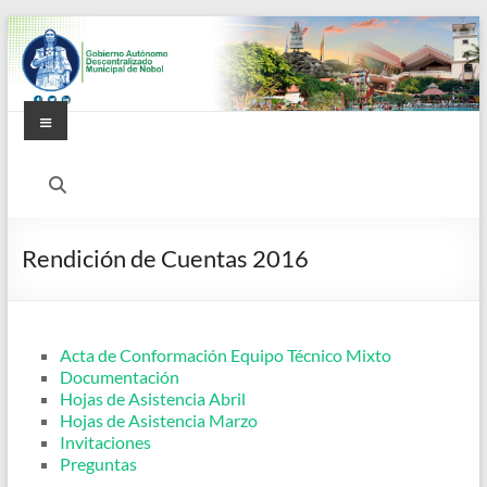
Saltar
al
contenido
Menú
Alcaldía
Ciudadana
de
Rendición de Cuentas 2016
Nobol
Acta de Conformación Equipo Técnico Mixto
Documentación
Hojas de Asistencia Abril
Hojas de Asistencia Marzo
Invitaciones
Preguntas