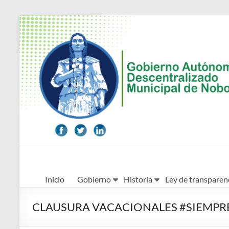
Saltar
al
contenido
Alcaldía
Inicio
Gobierno
Historia
Ley de transparen
Ciudadana
de
CLAUSURA VACACIONALES #SIEMP
Nobol