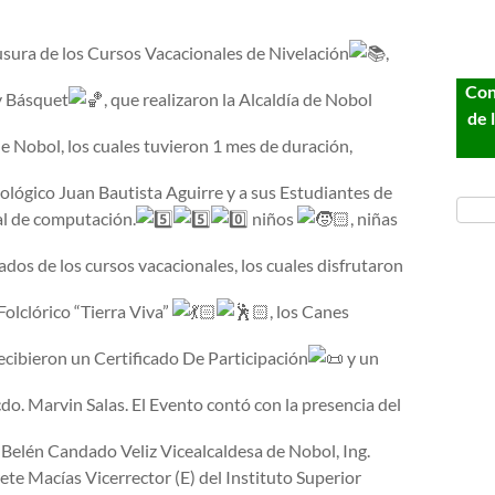
usura de los Cursos Vacacionales de Nivelación
,
Con
 Básquet
, que realizaron la Alcaldía de Nobol
de 
 Nobol, los cuales tuvieron 1 mes de duración,
ológico Juan Bautista Aguirre y a sus Estudiantes de
al de computación.
niños
, niñas
iados de los cursos vacacionales, los cuales disfrutaron
olclórico “Tierra Viva”
, los Canes
ecibieron un Certificado De Participación
y un
do. Marvin Salas. El Evento contó con la presencia del
 Belén Candado Veliz Vicealcaldesa de Nobol, Ing.
ete Macías Vicerrector (E) del Instituto Superior