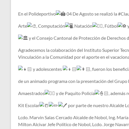
En el Polideportivo
04 De Agosto se realizó la #Cla
Arte
, Computación
, Natación
, Fútbol
y
y el Consejo Cantonal de Protección de Derechos de
Agradecemos la colaboración del Instituto Superior Tecn
Vinculación a la Comunidad por el aporte en el vacacion
y adolescentes
, fueron los benefic
de un animado programa con la presentación del Grupo F
Amaestrados
y de Paquito Policía
, además r
Kit Escolar
por parte de nuestro Alcalde Lc
Lcdo. Marvin Salas Cercado Alcalde de Nobol, Ing. María
Milton Alcívar Jefe Político de Nobol, Lcdo. Jorge Navarr