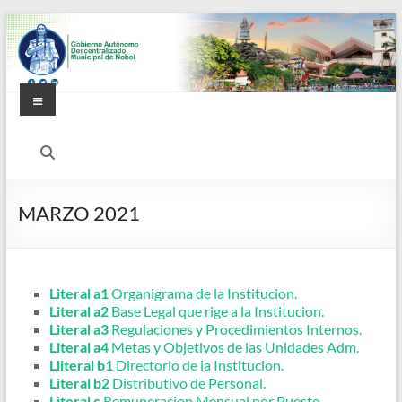
Saltar
al
contenido
Menú
Alcaldía
Ciudadana
de
MARZO 2021
Nobol
Literal a1
Organigrama de la Institucion.
Literal a2
Base Legal que rige a la Institucion.
Literal a3
Regulaciones y Procedimientos Internos.
Literal a4
Metas y Objetivos de las Unidades Adm.
Lliteral b1
Directorio de la Institucion.
Literal b2
Distributivo de Personal.
Literal c
Remuneracion Mensual por Puesto.