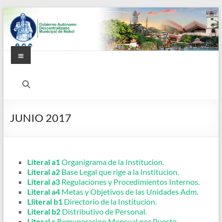
Saltar
al
contenido
Menú
Alcaldía
Ciudadana
de
JUNIO 2017
Nobol
Literal a1
Organigrama de la Institucion.
Literal a2
Base Legal que rige a la Institucion.
Literal a3
Regulaciones y Procedimientos Internos.
Literal a4
Metas y Objetivos de las Unidades Adm.
Lliteral b1
Directorio de la Institucion.
Literal b2
Distributivo de Personal.
Literal c
Remuneracion Mensual por Puesto.