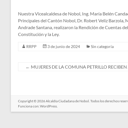
Nuestra Vicealcaldesa de Nobol, Ing. María Belén Canda
Principales del Cantón Nobol, Dr. Robert Veliz Barzola, M
Andrade Santana, realizaron la Rendición de Cuentas del 
Constitución y la Ley.
RRPP
3 de junio de 2024
Sin categoría
←
MUJERES DE LA COMUNA PETRILLO RECIBEN
Copyright © 2026
Alcaldía Ciudadana de Nobol
. Todos los derechos rese
Funciona con:
WordPress
.