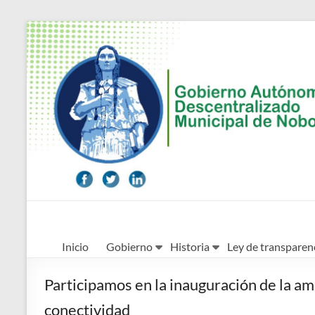
Saltar
al
contenido
Alcaldía
Inicio
Gobierno
Historia
Ley de transparen
Ciudadana
de
Participamos en la inauguración de la amp
Nobol
conectividad