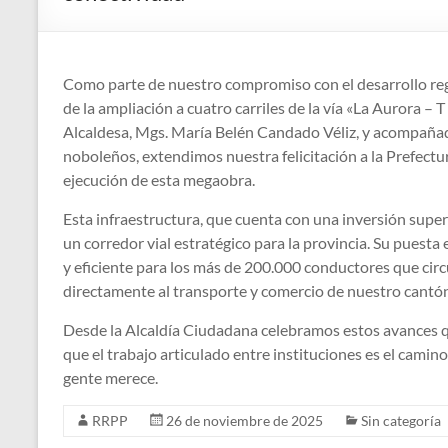
Como parte de nuestro compromiso con el desarrollo reg
de la ampliación a cuatro carriles de la vía «La Aurora –
Alcaldesa, Mgs. María Belén Candado Véliz, y acompaña
noboleños, extendimos nuestra felicitación a la Prefectur
ejecución de esta megaobra.
Esta infraestructura, que cuenta con una inversión super
un corredor vial estratégico para la provincia. Su puest
y eficiente para los más de 200.000 conductores que circ
directamente al transporte y comercio de nuestro cantó
Desde la Alcaldía Ciudadana celebramos estos avances q
que el trabajo articulado entre instituciones es el camin
gente merece.
RRPP
26 de noviembre de 2025
Sin categoría