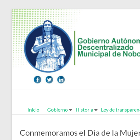
Saltar
al
contenido
Alcaldía
Inicio
Gobierno
Historia
Ley de transparen
Ciudadana
de
Conmemoramos el Día de la Mujer 
Nobol