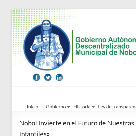
Saltar
al
contenido
Alcaldía
Inicio
Gobierno
Historia
Ley de transparen
Ciudadana
de
Nobol Invierte en el Futuro de Nuestras 
Nobol
Infantiles»