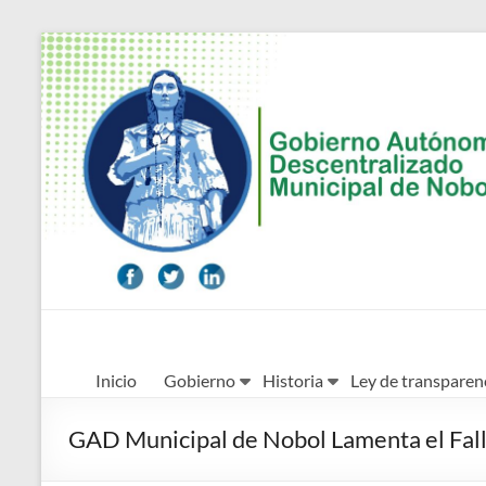
Saltar
al
contenido
Alcaldía
Inicio
Gobierno
Historia
Ley de transparen
Ciudadana
de
GAD Municipal de Nobol Lamenta el Fall
Nobol