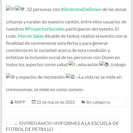
, 32 personas con
#SíndromeDeDown
de las zonas
urbanas y rurales de nuestro cantón, entre ellos usuarios de
nuestros
#ProyectosSociales
participaron del evento. El
Lcdo.
Marvin Salas
Alcalde de Nobol, realizó el evento con la
finalidad de conmemorar esta fecha y para generar
conciencia en la sociedad acerca de esta condición y
enfatizar la inclusión social de las personas con Down en
todos los aspectos como salud
, educación
, trabajo
y espacios de recreación
. «La vida no se mide en
cromosomas, se mide en como somos»
RRPP
22 de marzo de 2022
Sin categoría
←
ENTREGAMOS UNIFORMES A LA ESCUELA DE
FÚTBOL DE PETRILLO