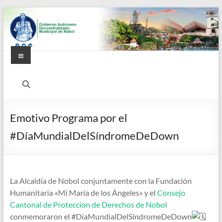
Saltar
al
contenido
Menú
Alcaldía
Ciudadana
de
Emotivo Programa por el
Nobol
#DíaMundialDelSíndromeDeDown
La Alcaldía de Nobol conjuntamente con la Fundación
Humanitaria «Mi María de los Ángeles» y el
Consejo
Cantonal de Proteccion de Derechos de Nobol
conmemoraron el #DíaMundialDelSíndromeDeDown