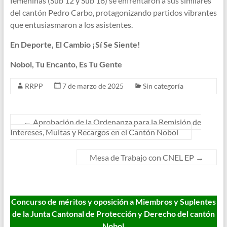
femeninas (Sub 12 y Sub 18) se enfrentaron a sus similares
del cantón Pedro Carbo, protagonizando partidos vibrantes
que entusiasmaron a los asistentes.
En Deporte, El Cambio ¡Sí Se Siente!
Nobol, Tu Encanto, Es Tu Gente
RRPP
7 de marzo de 2025
Sin categoría
←
Aprobación de la Ordenanza para la Remisión de
Intereses, Multas y Recargos en el Cantón Nobol
Mesa de Trabajo con CNEL EP
→
Concurso de méritos y oposición a Miembros y Suplentes
de la Junta Cantonal de Protección y Derecho del cantón
Nobol