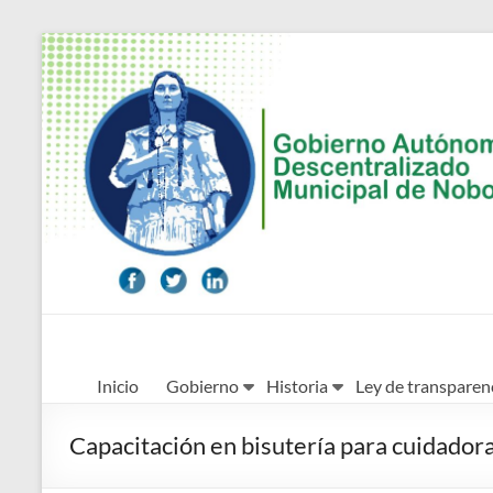
Saltar
al
contenido
Alcaldía
Inicio
Gobierno
Historia
Ley de transparen
Ciudadana
de
Capacitación en bisutería para cuidador
Nobol