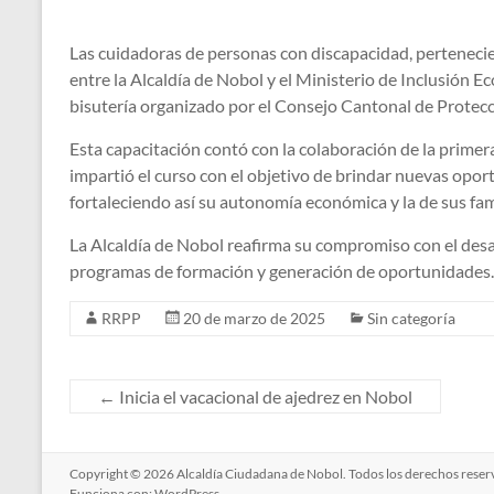
Las cuidadoras de personas con discapacidad, pertenecie
entre la Alcaldía de Nobol y el Ministerio de Inclusión E
bisutería organizado por el Consejo Cantonal de Protec
Esta capacitación contó con la colaboración de la prim
impartió el curso con el objetivo de brindar nuevas opo
fortaleciendo así su autonomía económica y la de sus fam
La Alcaldía de Nobol reafirma su compromiso con el desa
programas de formación y generación de oportunidades.
RRPP
20 de marzo de 2025
Sin categoría
←
Inicia el vacacional de ajedrez en Nobol
Copyright © 2026
Alcaldía Ciudadana de Nobol
. Todos los derechos rese
Funciona con:
WordPress
.