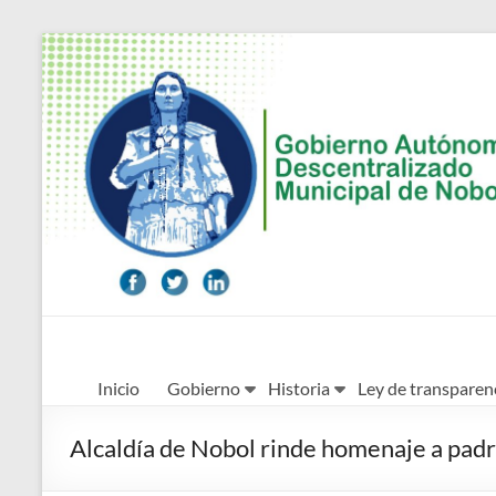
Saltar
al
contenido
Alcaldía
Inicio
Gobierno
Historia
Ley de transparen
Ciudadana
de
Alcaldía de Nobol rinde homenaje a padr
Nobol