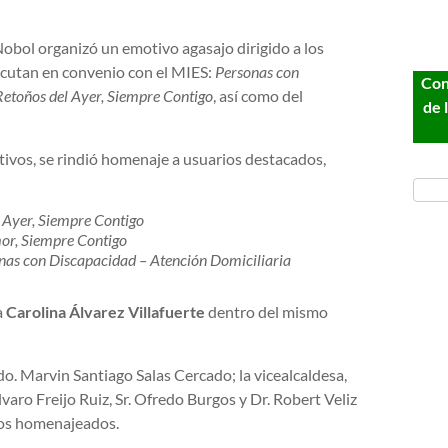
Nobol organizó un emotivo agasajo dirigido a los
jecutan en convenio con el MIES:
Personas con
Con
etoños del Ayer, Siempre Contigo
, así como del
de 
ativos, se rindió homenaje a usuarios destacados,
 Ayer, Siempre Contigo
or, Siempre Contigo
nas con Discapacidad – Atención Domiciliaria
a
Carolina Álvarez Villafuerte
dentro del mismo
do. Marvin Santiago Salas Cercado; la vicealcaldesa,
aro Freijo Ruiz, Sr. Ofredo Burgos y Dr. Robert Veliz
los homenajeados.