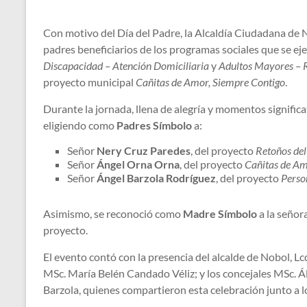
Con motivo del Día del Padre, la Alcaldía Ciudadana de 
padres beneficiarios de los programas sociales que se e
Discapacidad – Atención Domiciliaria
y
Adultos Mayores – R
proyecto municipal
Cañitas de Amor, Siempre Contigo
.
Durante la jornada, llena de alegría y momentos signific
eligiendo como
Padres Símbolo
a:
Señor
Nery Cruz Paredes
, del proyecto
Retoños del
Señor
Ángel Orna Orna
, del proyecto
Cañitas de Am
Señor
Ángel Barzola Rodríguez
, del proyecto
Perso
Asimismo, se reconoció como
Madre Símbolo
a la señor
proyecto.
El evento contó con la presencia del alcalde de Nobol, Lc
MSc. María Belén Candado Véliz; y los concejales MSc. Álv
Barzola, quienes compartieron esta celebración junto a 