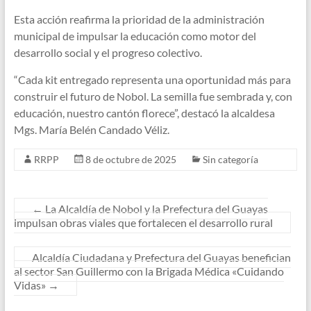
Esta acción reafirma la prioridad de la administración
municipal de impulsar la educación como motor del
desarrollo social y el progreso colectivo.
“Cada kit entregado representa una oportunidad más para
construir el futuro de Nobol. La semilla fue sembrada y, con
educación, nuestro cantón florece”, destacó la alcaldesa
Mgs. María Belén Candado Véliz.
RRPP
8 de octubre de 2025
Sin categoría
←
La Alcaldía de Nobol y la Prefectura del Guayas
impulsan obras viales que fortalecen el desarrollo rural
Alcaldía Ciudadana y Prefectura del Guayas benefician
al sector San Guillermo con la Brigada Médica «Cuidando
Vidas»
→