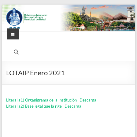
Saltar
al
contenido
Menú
Alcaldía
Ciudadana
de
LOTAIP Enero 2021
Nobol
Literal a1) Organigrama de la Institución
Descarga
Literal a2) Base legal que la rige
Descarga