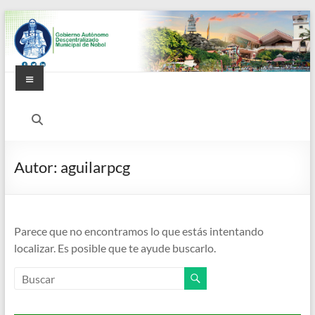
Saltar
al
contenido
Menú
Alcaldía
Ciudadana
de
Autor:
aguilarpcg
Nobol
Parece que no encontramos lo que estás intentando
localizar. Es posible que te ayude buscarlo.