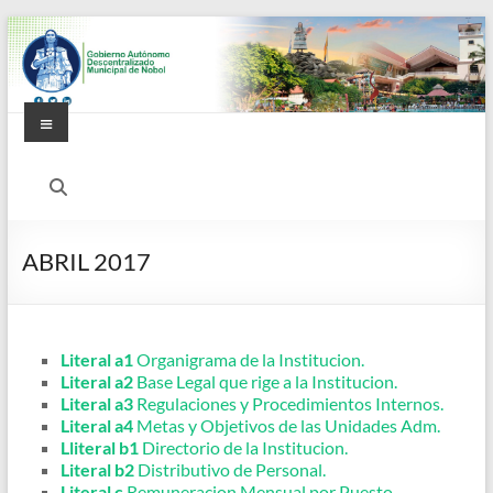
Saltar
al
contenido
Menú
Alcaldía
Ciudadana
de
ABRIL 2017
Nobol
Literal a1
Organigrama de la Institucion.
Literal a2
Base Legal que rige a la Institucion.
Literal a3
Regulaciones y Procedimientos Internos.
Literal a4
Metas y Objetivos de las Unidades Adm.
Lliteral b1
Directorio de la Institucion.
Literal b2
Distributivo de Personal.
Literal c
Remuneracion Mensual por Puesto.